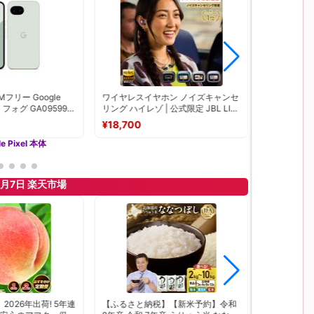
フリー Google
ワイヤレスイヤホン ノイズキャンセ
【Google 
GB フォグ GA09599-
リング ハイレゾ | 公式限定 JBL LIVE
7a 128GB
 利用制限〇/-
BUDS3 Bluetooth5.3 iPhone
体 中古
¥18,700
¥35,900
2
galaxy Google pixel jbl
e Pixel 本体
8月7日 楽天市場
026年出荷! 5年連
【ふるさと納税】【新米予約】令和
【ふるさと納