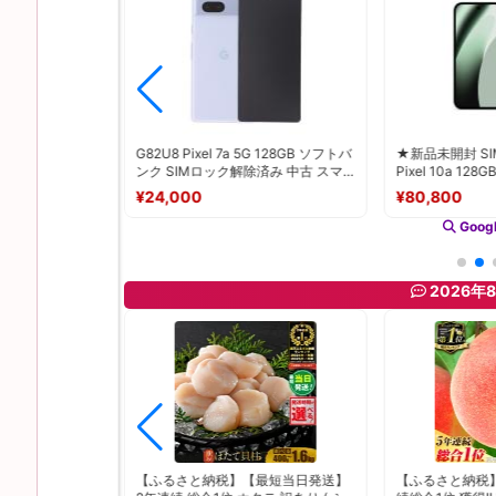
新品未開封品
G82U8 Pixel 7a 5G 128GB ソフトバ
★新品未開封 SIM
版SIMフリー
ンク SIMロック解除済み 中古 スマ
Pixel 10a 128
 128GB オブシディ
ホ スマートフォン Cランク 本体 即
JP 本体 白ロム
¥24,000
¥80,800
BP
日発送
084035394981
Googl
2026年
令和8年熊本地
【ふるさと納税】【最短当日発送】
【ふるさと納税】2