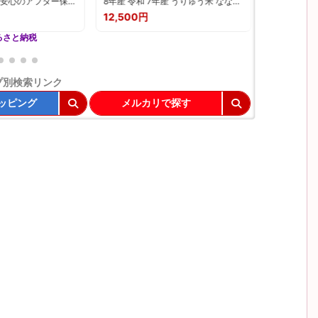
! 安心のアフター保証
8年産 令和 7年産 うりゅう米 ななつ
価 4.70 
約1kg(3～5玉)約
ぼし 2kg / 5kg / 10kg 精米 無洗米 新
ン 900g 
12,500円
11,000円
026年 or 2027年6月
米 定期便 【精米種別・配送月・容量
800g/1.6
出荷》桃 もも 果物
が選べる！】 白米 北海道産 ななつ
納税 刺身 ふ
るさと納税
清水白桃 川中島白桃
ぼし 特A 米 ごはん おにぎり お取り
サケ 海鮮 
ング 送料無料 先行
寄せ 北海道 雨竜町 送料無料
キング 多数
道 白糠町
プ別検索リンク
ッピング
メルカリで探す