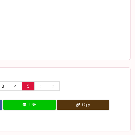
3
4
5
›
»
LINE
Copy