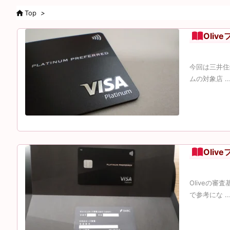

Top
>
Oli
今回は三井住
ムの対象店 ..
Oli
Oliveの
で参考にな ..