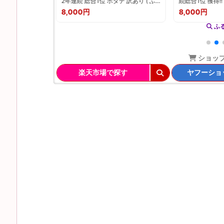
受付】熊本県災
2年連続 総合1位 ホタテ 訳あり ( ふ
続総合1位 獲得!
品はありませ
るさと納税 ほたて ふるさと納税 訳
紀の里の桃 お試し
8,000円
8,000円
あり 帆立 ふるさと わけあり ホタテ
2kg(6〜8玉)《2
貝柱 貝 人気 不揃い 刺身 規格外 魚介
中旬-8月中旬頃
ふ
ランキング 海鮮 冷凍 発送時期が選
白鳳 日川白鳳 
べる 北海道 別海町 )（クラウドファ
なつっこ ランキ
ンディング対象）
予約 夏
ショッ
楽天市場で探す
ヤフーショ