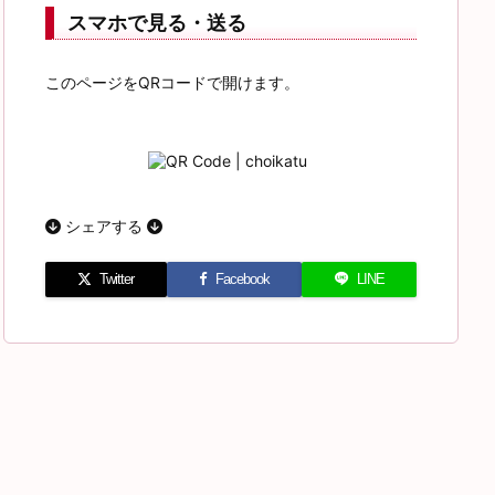
スマホで見る・送る
このページをQRコードで開けます。
認定再生品】Google Pixel
新品未開封/国内版SIMフリー
 SIMフリー 整備済み品 本
Google Pixel10a 128GB [Lavender]
docomo/AU/Softbank/楽天モバイル
¥77,890
回線対応 白ロム スマホ 本体
シェアする
Twitter
Facebook
LINE
税】＼総合1位／ 高評
【ふるさと納税】K24 純金 黄金の文